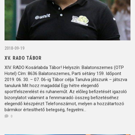
2018-09-19
XV. RADO TÁBOR
XIV. RADO Kosárlabda Tábor! Helyszín: Balatonszemes (OTP
Hotel) Cím: 8636 Balatonszemes, Parti sétány 159. Időpont
2019. 06. 30. – 07. 06-ig Tábor célja Tanulva játszunk – játszva
tanulunk Mit hozz magaddal Egy hétre elegendő
sportfelszerelést és ruhaneműt. Az előleg befizetését igazoló
bizonylatot valamint a fennmaradó összeg befizetéséhez
elegendő készpénzt Telefonszámot, melyen a hozzátartozó
bármikor értesíthető betegség, fegyelmi...
0