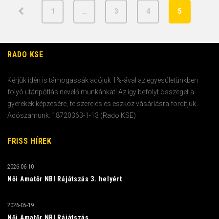
1
…
3
4
5
RADO KSE
Kérjük idén is támogassák adójuk 1%-ával az egyesületünkben
folyó utánpótlás nevelő munkánkat! Az így befolyt összeget a
gyerekek képzésére, felszerelés és eszköz vásárlásra fordítjuk.
Adószámunk: 18720363-1-13 (Rado KSE)
FRISS HÍREK
2026-06-10
Női Amatőr NBI Rájátszás 3. helyért
2026-05-19
Női Amatőr NBI Rájátszás