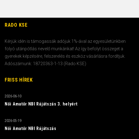
RADO KSE
Kérjük idén is támogassák adójuk 1%-ával az egyesületünkben
folyó utánpótlás nevelő munkánkat! Az így befolyt összeget a
gyerekek képzésére, felszerelés és eszköz vásárlásra fordítjuk.
Adószámunk: 18720363-1-13 (Rado KSE)
FRISS HÍREK
2026-06-10
Női Amatőr NBI Rájátszás 3. helyért
2026-05-19
Női Amatőr NBI Rájátszás