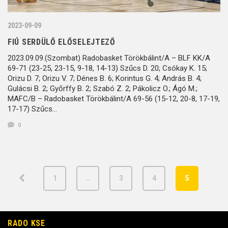
2023-09-09
FIÚ SERDÜLŐ ELŐSELEJTEZŐ
2023.09.09.(Szombat) Radobasket Törökbálint/A – BLF KK/A
69-71 (23-25, 23-15, 9-18, 14-13) Szűcs D. 20; Csókay K. 15;
Orizu D. 7; Orizu V. 7; Dénes B. 6; Korintus G. 4; András B. 4;
Gulácsi B. 2; Győrffy B. 2; Szabó Z. 2; Pákolicz O.; Ágó M.;
MAFC/B – Radobasket Törökbálint/A 69-56 (15-12, 20-8, 17-19,
17-17) Szűcs…
0
1
…
3
4
5
RADO KSE