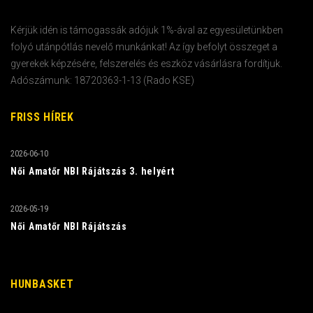
Kérjük idén is támogassák adójuk 1%-ával az egyesületünkben
folyó utánpótlás nevelő munkánkat! Az így befolyt összeget a
gyerekek képzésére, felszerelés és eszköz vásárlásra fordítjuk.
Adószámunk: 18720363-1-13 (Rado KSE)
FRISS HÍREK
2026-06-10
Női Amatőr NBI Rájátszás 3. helyért
2026-05-19
Női Amatőr NBI Rájátszás
HUNBASKET