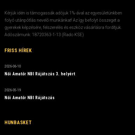
Kérjük idén is támogassák adójuk 1%-ával az egyesületünkben
folyó utánpótlás nevelő munkánkat! Az így befolyt összeget a
gyerekek képzésére, felszerelés és eszköz vásárlásra fordítjuk.
Adószámunk: 18720363-1-13 (Rado KSE)
FRISS HÍREK
2026-06-10
Női Amatőr NBI Rájátszás 3. helyért
2026-05-19
Női Amatőr NBI Rájátszás
HUNBASKET