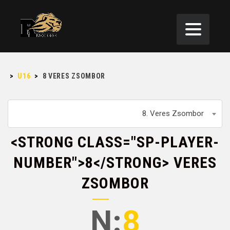
>
U16
>
8
VERES ZSOMBOR
8. Veres Zsombor
<STRONG CLASS="SP-PLAYER-
NUMBER">8</STRONG> VERES
ZSOMBOR
N:
8