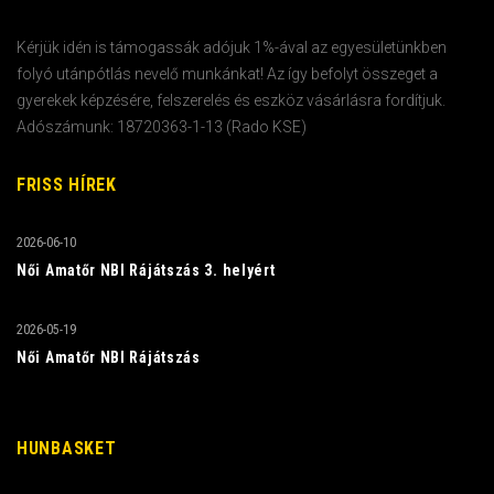
Kérjük idén is támogassák adójuk 1%-ával az egyesületünkben
folyó utánpótlás nevelő munkánkat! Az így befolyt összeget a
gyerekek képzésére, felszerelés és eszköz vásárlásra fordítjuk.
Adószámunk: 18720363-1-13 (Rado KSE)
FRISS HÍREK
2026-06-10
Női Amatőr NBI Rájátszás 3. helyért
2026-05-19
Női Amatőr NBI Rájátszás
HUNBASKET