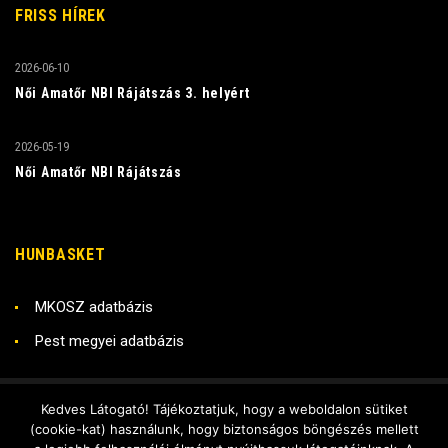
FRISS HÍREK
2026-06-10
Női Amatőr NBI Rájátszás 3. helyért
2026-05-19
Női Amatőr NBI Rájátszás
HUNBASKET
MKOSZ adatbázis
Pest megyei adatbázis
Kedves Látogató! Tájékoztatjuk, hogy a weboldalon sütiket
Copyright © 2018 RADO KSE
(cookie-kat) használunk, hogy biztonságos böngészés mellett
Készítette - DX Stúdió