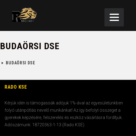
BUDAÖRSI DSE
>
BUDAÖRSI DSE
RADO KSE
Kérjük idén is támogassák adójuk 1%-ával az egyesületünkben
folyó utánpótlás nevelő munkánkat! Az így befolyt összeget a
gyerekek képzésére, felszerelés és eszköz vásárlásra fordítjuk.
Adószámunk: 18720363-1-13 (Rado KSE)