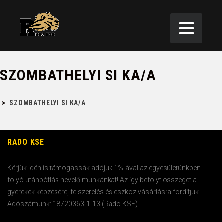
SZOMBATHELYI SI KA/A
>
SZOMBATHELYI SI KA/A
RADO KSE
Kérjük idén is támogassák adójuk 1%-ával az egyesületünkben
folyó utánpótlás nevelő munkánkat! Az így befolyt összeget a
gyerekek képzésére, felszerelés és eszköz vásárlásra fordítjuk.
Adószámunk: 18720363-1-13 (Rado KSE)