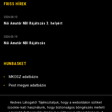
FRISS HÍREK
2026-06-10
Női Amatőr NBI Rájátszás 3. helyért
2026-05-19
Női Amatőr NBI Rájátszás
HUNBASKET
MKOSZ adatbázis
Pest megyei adatbázis
Kedves Látogató! Tájékoztatjuk, hogy a weboldalon sütiket
Copyright © 2018 RADO KSE
(cookie-kat) használunk, hogy biztonságos böngészés mellett
Készítette - DX Stúdió