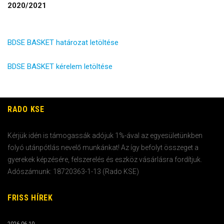
2020/2021
BDSE BASKET határozat letöltése
BDSE BASKET kérelem letöltése
RADO KSE
Kérjük idén is támogassák adójuk 1%-ával az egyesületünkben
folyó utánpótlás nevelő munkánkat! Az így befolyt összeget a
gyerekek képzésére, felszerelés és eszköz vásárlásra fordítjuk.
Adószámunk: 18720363-1-13 (Rado KSE)
FRISS HÍREK