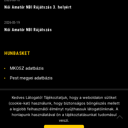
2026-06-10
Női Amatőr NBI Rájátszás 3. helyért
2026-05-19
Női Amatőr NBI Rájátszás
HUNBASKET
MKOSZ adatbázis
Pest megyei adatbázis
Kedves Látogató! Tájékoztatjuk, hogy a weboldalon sütiket
Copyright © 2018 RADO KSE
(cookie-kat) használunk, hogy biztonságos böngészés mellett
Készítette - DX Stúdió
a legjobb felhasználói élményt nyújthassuk látogatóinknak. A
honlapunk használatával ön a tájékoztatásunkat tudomásul
KÖVESS BE MINKET ITT IS:
veszi.