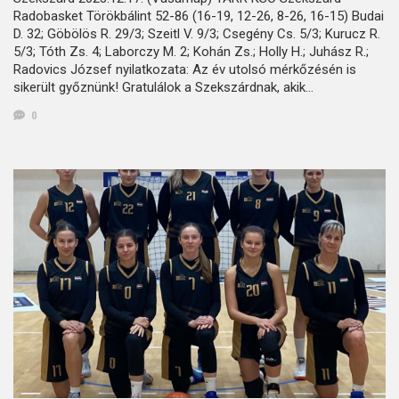
Radobasket Törökbálint 52-86 (16-19, 12-26, 8-26, 16-15) Budai
D. 32; Göbölös R. 29/3; Szeitl V. 9/3; Csegény Cs. 5/3; Kurucz R.
5/3; Tóth Zs. 4; Laborczy M. 2; Kohán Zs.; Holly H.; Juhász R.;
Radovics József nyilatkozata: Az év utolsó mérkőzésén is
sikerült győznünk! Gratulálok a Szekszárdnak, akik…
0