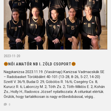
2023-11-20
NŐI AMATŐR NB I. ZÖLD CSOPORT
Nagykanizsa 2023.11.19. (Vasárnap) Kanizsai Vadmacskák SE
– Radobasket Törökbálint 40-101 (13-28, 8-26, 5-27, 14-20)
Szeitl V. 36/9; Budai D. 29; Göbölös R. 16/6; Csegény Cs. 8;
Kurucz R. 6; Laborczy M. 2; Tóth Zs. 2; Tóth-Miklós E. 2; Kohán
Zs.; Holly H.; Radovics József nyilatkozata: A célunkat elértük.
Örülök, hogy tartalékosan is nagy erőbedobással, végig…
0