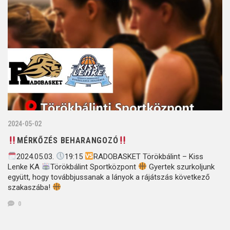
2024-05-02
MÉRKŐZÉS BEHARANGOZÓ
2024.05.03.
19:15
RADOBASKET Törökbálint – Kiss
Lenke KA
Törökbálint Sportközpont
Gyertek szurkoljunk
együtt, hogy továbbjussanak a lányok a rájátszás következő
szakaszába!
0