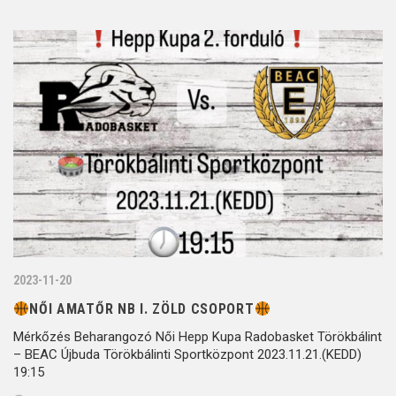
2023-11-20
NŐI AMATŐR NB I. ZÖLD CSOPORT
Mérkőzés Beharangozó Női Hepp Kupa Radobasket Törökbálint
– BEAC Újbuda Törökbálinti Sportközpont 2023.11.21.(KEDD)
19:15