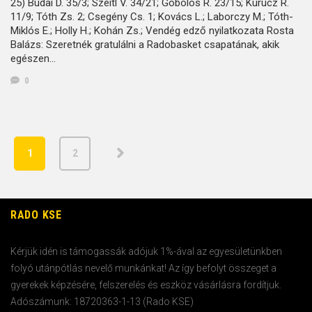
25) Budai D. 35/3; Szeitl V. 34/21; Göbölös R. 23/15; Kurucz R.
11/9; Tóth Zs. 2; Csegény Cs. 1; Kovács L.; Laborczy M.; Tóth-
Miklós E.; Holly H.; Kohán Zs.; Vendég edző nyilatkozata Rosta
Balázs: Szeretnék gratulálni a Radobasket csapatának, akik
egészen…
0
1
2
RADO KSE
Kérjük idén is támogassák adójuk 1%-ával az egyesületünkben
folyó utánpótlás nevelő munkánkat! Az így befolyt összeget a
gyerekek képzésére, felszerelés és eszköz vásárlásra fordítjuk.
Adószámunk: 18720363-1-13 (Rado KSE)