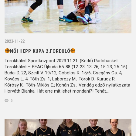
2023-11-22
NŐI HEPP KUPA 2.FORDULÓ
Törökbálint Sportközpont 2023.11.21. (Kedd) Radobasket
Törökbálint – BEAC Újbuda 65-88 (12-23, 13-26, 15-23, 25-16)
Budai D. 22; Szeitl V. 19/12; Göbölös R. 15/6; Csegény Cs. 4;
Kovács L. 4; Tóth Zs. 1; Laborczy M.; Török D.; Kurucz R.;
Kőrösy K.; Tóth-Miklós E.; Kohán Zs.; Vendég edző nyilatkozata
Horváth Bianka: Hát erre mit lehet mondani?! Tehát…
0