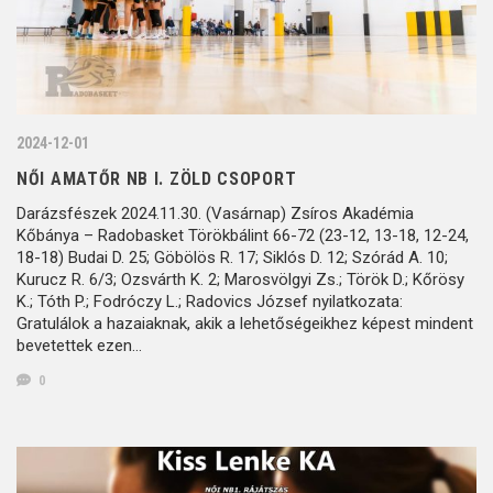
2024-12-01
NŐI AMATŐR NB I. ZÖLD CSOPORT
Darázsfészek 2024.11.30. (Vasárnap) Zsíros Akadémia
Kőbánya – Radobasket Törökbálint 66-72 (23-12, 13-18, 12-24,
18-18) Budai D. 25; Göbölös R. 17; Siklós D. 12; Szórád A. 10;
Kurucz R. 6/3; Ozsvárth K. 2; Marosvölgyi Zs.; Török D.; Kőrösy
K.; Tóth P.; Fodróczy L.; Radovics József nyilatkozata:
Gratulálok a hazaiaknak, akik a lehetőségeikhez képest mindent
bevetettek ezen…
0