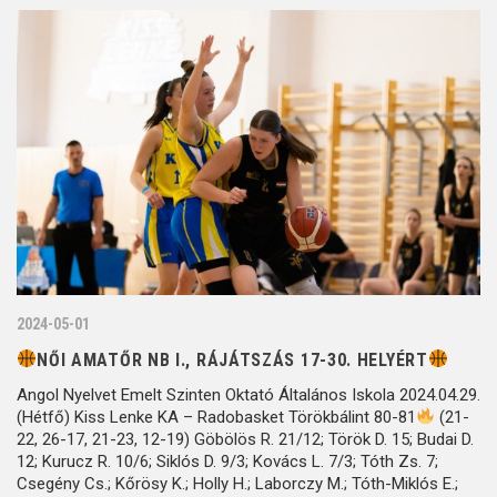
2024-05-01
NŐI AMATŐR NB I., RÁJÁTSZÁS 17-30. HELYÉRT
Angol Nyelvet Emelt Szinten Oktató Általános Iskola 2024.04.29.
(Hétfő) Kiss Lenke KA – Radobasket Törökbálint 80-81
(21-
22, 26-17, 21-23, 12-19) Göbölös R. 21/12; Török D. 15; Budai D.
12; Kurucz R. 10/6; Siklós D. 9/3; Kovács L. 7/3; Tóth Zs. 7;
Csegény Cs.; Kőrösy K.; Holly H.; Laborczy M.; Tóth-Miklós E.;