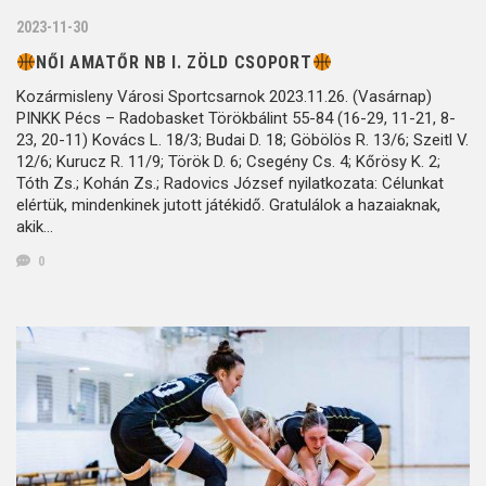
2023-11-30
NŐI AMATŐR NB I. ZÖLD CSOPORT
Kozármisleny Városi Sportcsarnok 2023.11.26. (Vasárnap)
PINKK Pécs – Radobasket Törökbálint 55-84 (16-29, 11-21, 8-
23, 20-11) Kovács L. 18/3; Budai D. 18; Göbölös R. 13/6; Szeitl V.
12/6; Kurucz R. 11/9; Török D. 6; Csegény Cs. 4; Kőrösy K. 2;
Tóth Zs.; Kohán Zs.; Radovics József nyilatkozata: Célunkat
elértük, mindenkinek jutott játékidő. Gratulálok a hazaiaknak,
akik…
0