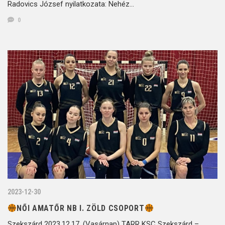
Radovics József nyilatkozata: Nehéz…
0
2023-12-30
NŐI AMATŐR NB I. ZÖLD CSOPORT
Szekszárd 2023.12.17. (Vasárnap) TARR KSC Szekszárd –