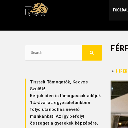
FŐOLDA
FÉRF
>
HÍREK
Tisztelt Támogatók, Kedves
Szülők!
Kérjük idén is támogassák adójuk
1%-ával az egyesületünkben
folyó utánpótlás nevelő
munkánkat! Az így befolyt
összeget a gyerekek képzésére,