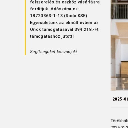
felszerelés és eszköz vásárlásra
fordítjuk. Adószámunk:
18720363-1-13 (Rado KSE)
Egyesületünk az elmúlt évben az
Önök támogatásával 394 218.-Ft
támogatáshoz jutott!
Segítségüket köszönjük!
2025-0
Törökbál
2025.01.2