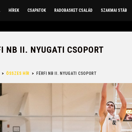
L
HÍREK
CSAPATOK
RADOBASKET CSALÁD
SZAKMAI STÁB
I NB II. NYUGATI CSOPORT
>
ÖSSZES HÍR
>
FÉRFI NB II. NYUGATI CSOPORT