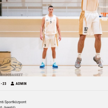
1-23
ADMIN
inti Sportközpont
0. (Hétfő)