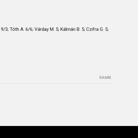
 9/3; Tóth A. 6/6; Várday M. 5; Kálmán B. 5; Czifra G. 5;
SHARE