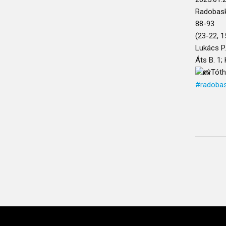
Radobask
88-93
(23-22, 1
Lukács P.
Áts B. 1;
Tóth
#radoba