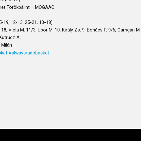
et Törökbálint – MOGAAC
5-19, 12-13, 25-21, 13-18)
 18; Viola M. 11/3; Upor M. 10; Király Zs. 9; Bohács P. 9/6; Carrigan M.
 Kutrucz Á.;
 Milán
sket
#alwaysradobasket