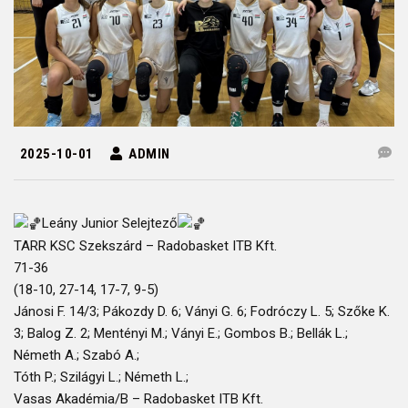
2025-10-01
ADMIN
Leány Junior Selejtező
TARR KSC Szekszárd – Radobasket ITB Kft.
71-36
(18-10, 27-14, 17-7, 9-5)
Jánosi F. 14/3; Pákozdy D. 6; Ványi G. 6; Fodróczy L. 5; Szőke K.
3; Balog Z. 2; Mentényi M.; Ványi E.; Gombos B.; Bellák L.;
Németh A.; Szabó A.;
Tóth P.; Szilágyi L.; Németh L.;
Vasas Akadémia/B – Radobasket ITB Kft.