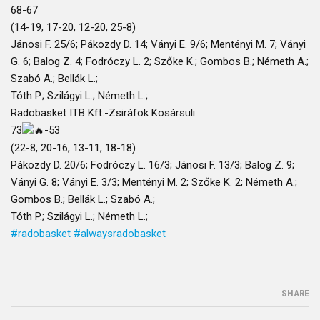
68-67
(14-19, 17-20, 12-20, 25-8)
Jánosi F. 25/6; Pákozdy D. 14; Ványi E. 9/6; Mentényi M. 7; Ványi
G. 6; Balog Z. 4; Fodróczy L. 2; Szőke K.; Gombos B.; Németh A.;
Szabó A.; Bellák L.;
Tóth P.; Szilágyi L.; Németh L.;
Radobasket ITB Kft.-Zsiráfok Kosársuli
73
-53
(22-8, 20-16, 13-11, 18-18)
Pákozdy D. 20/6; Fodróczy L. 16/3; Jánosi F. 13/3; Balog Z. 9;
Ványi G. 8; Ványi E. 3/3; Mentényi M. 2; Szőke K. 2; Németh A.;
Gombos B.; Bellák L.; Szabó A.;
Tóth P.; Szilágyi L.; Németh L.;
#radobasket
#alwaysradobasket
SHARE