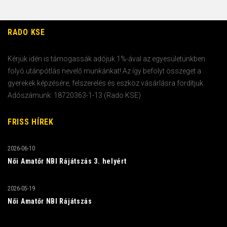
RADO KSE
Kérjük idén is támogassák adójuk 1%-ával az egyesületünkben
folyó utánpótlás nevelő munkánkat! Az így befolyt összeget a
gyerekek képzésére, felszerelés és eszköz vásárlásra fordítjuk.
Adószámunk: 18720363-1-13 (Rado KSE)
FRISS HÍREK
2026-06-10
Női Amatőr NBI Rájátszás 3. helyért
2026-05-19
Női Amatőr NBI Rájátszás