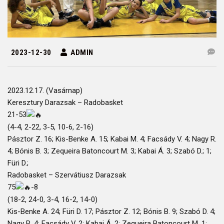
2023-12-30
ADMIN
2023.12.17. (Vasárnap)
Keresztury Darazsak – Radobasket
21-53
(4-4, 2-22, 3-5, 10-6, 2-16)
Pásztor Z. 16; Kis-Benke A. 15; Kabai M. 4; Facsády V. 4; Nagy R.
4; Bónis B. 3; Zequeira Batoncourt M. 3; Kabai Á. 3; Szabó D.; 1;
Füri D.;
Radobasket – Szervátiusz Darazsak
75
-8
(18-2, 24-0, 3-4, 16-2, 14-0)
Kis-Benke A. 24; Füri D. 17; Pásztor Z. 12; Bónis B. 9; Szabó D. 4;
Nagy R. 4; Facsády V. 2; Kabai Á. 2; Zequeira Batoncourt M. 1;