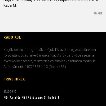
Kabai M.;
SHARE
RADO KSE
Kérjük idén is támogassák adójuk 1%-ával az egyesületünkben
folyó utánpótlás nevelő munkánkat! Az így befolyt összeget a
gyerekek képzésére, felszerelés és eszköz vásárlásra fordítjuk.
Adószámunk: 18720363-1-13 (Rado KSE)
FRISS HÍREK
2026-06-10
Női Amatőr NBI Rájátszás 3. helyért