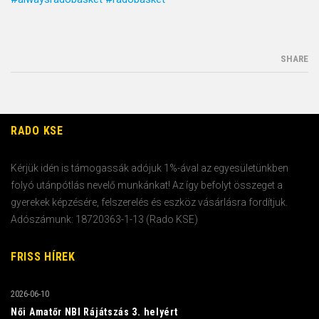
SHARE
RADO KSE
Kérjük idén is támogassák adójuk 1%-ával az egyesületünkben
folyó utánpótlás nevelő munkánkat! Az így befolyt összeget a
gyerekek képzésére, felszerelés és eszköz vásárlásra fordítjuk.
Adószámunk: 18720363-1-13 (Rado KSE)
FRISS HÍREK
2026-06-10
Női Amatőr NBI Rájátszás 3. helyért