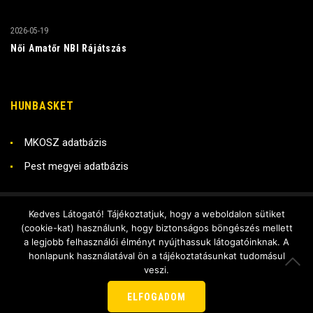
2026-05-19
Női Amatőr NBI Rájátszás
HUNBASKET
MKOSZ adatbázis
Pest megyei adatbázis
Kedves Látogató! Tájékoztatjuk, hogy a weboldalon sütiket
Copyright © 2018 RADO KSE
(cookie-kat) használunk, hogy biztonságos böngészés mellett
Készítette - DX Stúdió
a legjobb felhasználói élményt nyújthassuk látogatóinknak. A
honlapunk használatával ön a tájékoztatásunkat tudomásul
KÖVESS BE MINKET ITT IS:
veszi.
ELFOGADOM