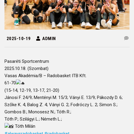
2025-10-19
ADMIN
Pasaréti Sportcentrum
2025.10.18. (Szombat)
Vasas Akadémia/B – Radobasket ITB Kft.
61-70
(15-14, 12-19, 13-17, 21-20)
Jánosi F. 24/9; Mentényi M. 15/3; Ványi E. 13/9; Pákozdy D. 6;
Szőke K. 4; Balog Z. 4; Ványi G. 2; Fodróczy L. 2; Simon S.;
Gombos B.; Monosesz N.; Tóth R.;
Tóth P.; Szilágyi L.; Németh L.;
Tóth Milán
#alwaysradobasket
#radobasket