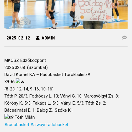
2025-02-12
ADMIN
MKOSZ Edzőközpont
2025.02.08. (Szombat)
Dávid Kornél KA – Radobasket Törökbálint/A
39-69
(8-23, 12-14, 9-16, 10-16)
Tóth P. 20/3; Fodróczy L. 13; Ványi G. 10; Marosvölgyi Zs. 8;
Kőrösy K. 5/3; Takács L. 5/3; Ványi E. 5/3; Tóth Zs. 2;
Bácsalmási D. 1; Balog Z.; Szőke K.;
Tóth Milán
#radobasket
#alwaysradobasket