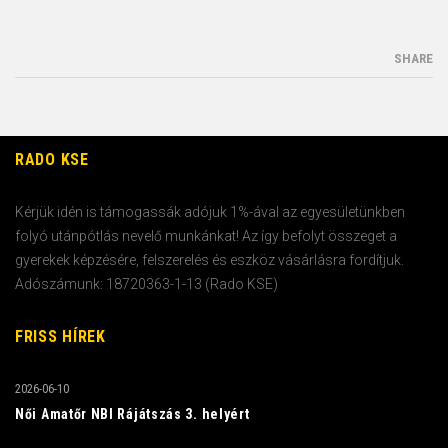
SHARE
RADO KSE
Kérjük idén is támogassák adójuk 1%-ával az egyesületünkben
folyó utánpótlás nevelő munkánkat! Az így befolyt összeget a
gyerekek képzésére, felszerelés és eszköz vásárlásra fordítjuk.
Adószámunk: 18720363-1-13 (Rado KSE)
FRISS HÍREK
2026-06-10
Női Amatőr NBI Rájátszás 3. helyért