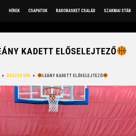
L
HÍREK
CSAPATOK
RADOBASKET CSALÁD
SZAKMAI STÁB
EÁNY KADETT ELŐSELEJTEZŐ
>
ÖSSZES HÍR
>
LEÁNY KADETT ELŐSELEJTEZŐ