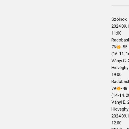
Szolnok
2024.09.
11:00
Radobask
76
-55
(16-11, 1
Ványi G. 
Hidvéghy 
19:00
Radobask
79
-48
(14-14, 2
Ványi E. 
Hidvéghy 
2024.09.
12:00