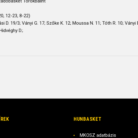
adobasket Törökbálint
20, 12-23, 8-22)
i D. 19/3; Ványi G. 17; Szőke K. 12; Moussa N. 11; Tóth R. 10; Ványi E.
 Hidvéghy D.;
ÍREK
HUNBASKET
MKOSZ adatbázis