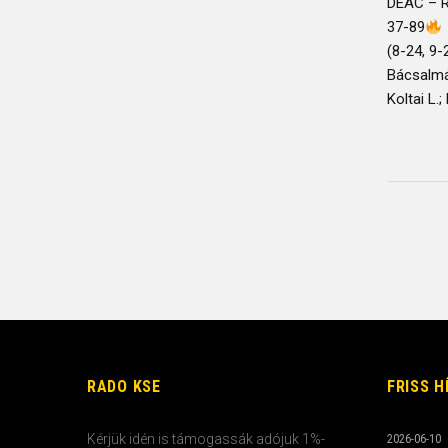
DEAC – R
37-89
(8-24, 9-
Bácsalmás
Koltai L.;
RADO KSE
FRISS H
Kérjük idén is támogassák adójuk 1%-
2026-06-10