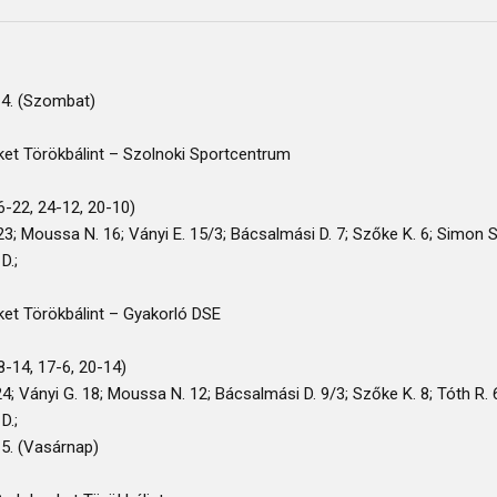
14. (Szombat)
et Törökbálint – Szolnoki Sportcentrum
6-22, 24-12, 20-10)
23; Moussa N. 16; Ványi E. 15/3; Bácsalmási D. 7; Szőke K. 6; Simon S. 6
D.;
et Törökbálint – Gyakorló DSE
8-14, 17-6, 20-14)
24; Ványi G. 18; Moussa N. 12; Bácsalmási D. 9/3; Szőke K. 8; Tóth R. 6;
D.;
15. (Vasárnap)