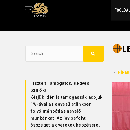
FŐOLDA
L
>
HÍREK
Tisztelt Támogatók, Kedves
Szülők!
Kérjük idén is támogassák adójuk
1%-ával az egyesületünkben
folyó utánpótlás nevelő
munkánkat! Az így befolyt
összeget a gyerekek képzésére,