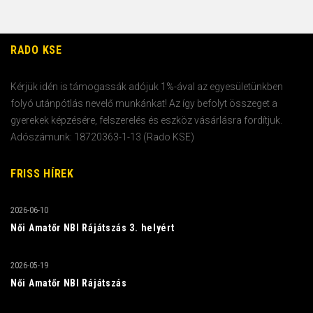
RADO KSE
Kérjük idén is támogassák adójuk 1%-ával az egyesületünkben
folyó utánpótlás nevelő munkánkat! Az így befolyt összeget a
gyerekek képzésére, felszerelés és eszköz vásárlásra fordítjuk.
Adószámunk: 18720363-1-13 (Rado KSE)
FRISS HÍREK
2026-06-10
Női Amatőr NBI Rájátszás 3. helyért
2026-05-19
Női Amatőr NBI Rájátszás