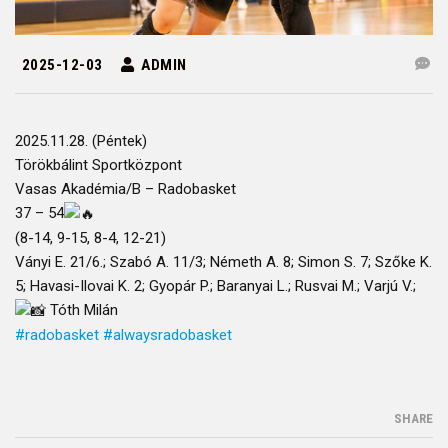
2025-12-03
ADMIN
2025.11.28. (Péntek)
Törökbálint Sportközpont
Vasas Akadémia/B – Radobasket
37 – 54
(8-14, 9-15, 8-4, 12-21)
Ványi E. 21/6.; Szabó A. 11/3; Németh A. 8; Simon S. 7; Szőke K.
5; Havasi-Ilovai K. 2; Gyopár P.; Baranyai L.; Rusvai M.; Varjú V.;
Tóth Milán
#radobasket
#alwaysradobasket
SHARE