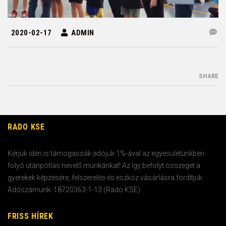
2020-02-17
ADMIN
SHARE
RADO KSE
Kérjük idén is támogassák adójuk 1%-ával az egyesületünkben
folyó utánpótlás nevelő munkánkat! Az így befolyt összeget a
gyerekek képzésére, felszerelés és eszköz vásárlásra fordítjuk.
Adószámunk: 18720363-1-13 (Rado KSE)
FRISS HÍREK