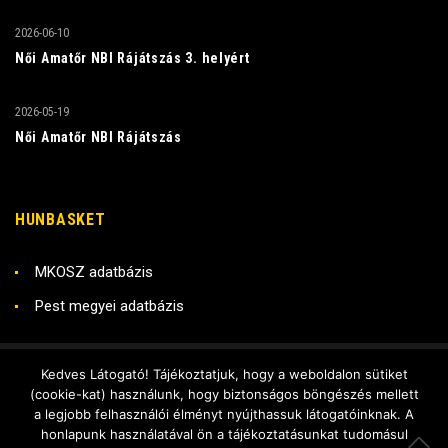
2026-06-10
Női Amatőr NBI Rájátszás 3. helyért
2026-05-19
Női Amatőr NBI Rájátszás
HUNBASKET
MKOSZ adatbázis
Pest megyei adatbázis
Kedves Látogató! Tájékoztatjuk, hogy a weboldalon sütiket
Copyright © 2018 RADO KSE
(cookie-kat) használunk, hogy biztonságos böngészés mellett
Készítette - DX Stúdió
a legjobb felhasználói élményt nyújthassuk látogatóinknak. A
honlapunk használatával ön a tájékoztatásunkat tudomásul