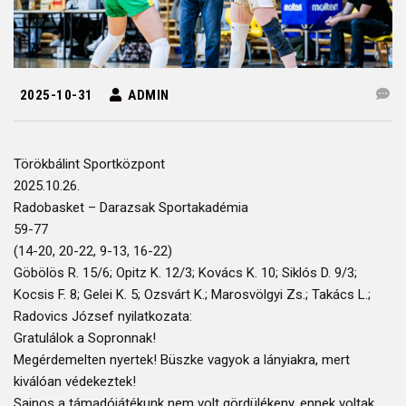
2025-10-31
ADMIN
Törökbálint Sportközpont
2025.10.26.
Radobasket – Darazsak Sportakadémia
59-77
(14-20, 20-22, 9-13, 16-22)
Göbölös R. 15/6; Opitz K. 12/3; Kovács K. 10; Siklós D. 9/3;
Kocsis F. 8; Gelei K. 5; Ozsvárt K.; Marosvölgyi Zs.; Takács L.;
Radovics József nyilatkozata:
Gratulálok a Sopronnak!
Megérdemelten nyertek! Büszke vagyok a lányiakra, mert
kiválóan védekeztek!
Sajnos a támadójátékunk nem volt gördülékeny, ennek voltak