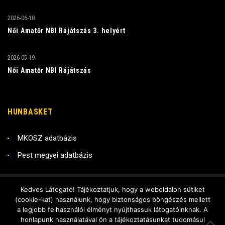
2026-06-10
Női Amatőr NBI Rájátszás 3. helyért
2026-05-19
Női Amatőr NBI Rájátszás
HUNBASKET
MKOSZ adatbázis
Pest megyei adatbázis
Kedves Látogató! Tájékoztatjuk, hogy a weboldalon sütiket
Copyright © 2018 RADO KSE
(cookie-kat) használunk, hogy biztonságos böngészés mellett
Készítette - DX Stúdió
a legjobb felhasználói élményt nyújthassuk látogatóinknak. A
honlapunk használatával ön a tájékoztatásunkat tudomásul