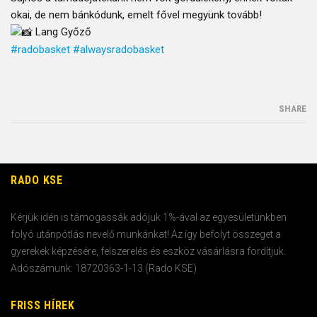
okai, de nem bánkódunk, emelt fővel megyünk tovább!
Lang Győző
#radobasket
#alwaysradobasket
SHARE
RADO KSE
Kérjük idén is támogassák adójuk 1%-ával az egyesületünkben
folyó utánpótlás nevelő munkánkat! Az így befolyt összeget a
gyerekek képzésére, felszerelés és eszköz vásárlásra fordítjuk.
Adószámunk: 18720363-1-13 (Rado KSE)
FRISS HÍREK