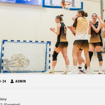
3-24
ADMIN
leny
22. (Szombat)