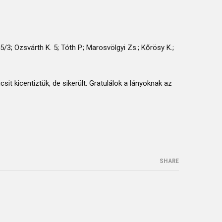
5/3; Ozsvárth K. 5; Tóth P.; Marosvölgyi Zs.; Kőrösy K.;
it kicentiztük, de sikerült. Gratulálok a lányoknak az
SHARE