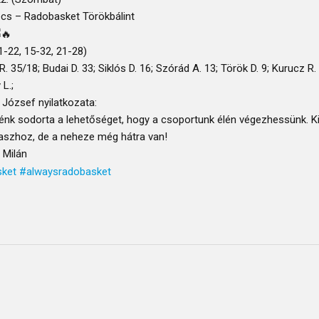
cs – Radobasket Törökbálint
1-22, 15-32, 21-28)
. 35/18; Budai D. 33; Siklós D. 16; Szórád A. 13; Török D. 9; Kurucz R. 
L.;
 József nyilatkozata:
énk sodorta a lehetőséget, hogy a csoportunk élén végezhessünk. Kics
aszhoz, de a neheze még hátra van!
 Milán
sket
#alwaysradobasket