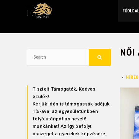
FŐOLDA
NŐI
>
HÍREK
Tisztelt Támogatók, Kedves
Szülők!
Kérjük idén is támogassák adójuk
1%-ával az egyesületünkben
folyó utánpótlás nevelő
munkánkat! Az így befolyt
összeget a gyerekek képzésére,