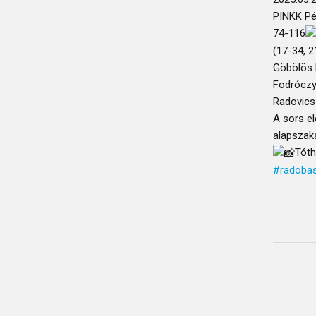
PINKK Pé
74-116
(17-34, 2
Göbölös R
Fodróczy 
Radovics
A sors el
alapszak
Tóth
#radoba