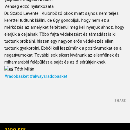
Vendég edző nyilatkozata
Dr. Szabó Levente : Különböző okok miatt sajnos nem teljes
kerettel tudtunk kiállni, de úgy gondoljuk, hogy nem ez a
mérkőzés az amelyiket feltétlenül meg kell nyerjük ahhoz, hogy
elérjük a céljainak. Több fajta védekezést és támadást is ki
tudtunk próbálni, hiszen egy nagyon erős védekezés ellen
tudtunk gyakorolni. Ebből kell leszűrnünk a pozitívumokat és a
negatívumokat. További sok sikert kívánunk az ellenfélnek és
mihamarabbi felépülést a saját és az ő sérültjeinknek.
Tóth Milán
#radobasket
#alwaysradobasket
SHARE
RADO KSE