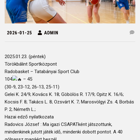
2026-01-25
ADMIN
2025.01.23. (péntek)
Törökbálint Sportközpont
Radobasket – Tatabányai Sport Club
104
– 45
(30-9, 23-12, 26-13, 25-11)
Gelei K. 24/9; Kovács K. 18; Göbölös R. 17/9; Opitz K. 16/6;
Kocsis F. 8; Takács L. 8; Ozsvárt K. 7; Marosvölgyi Zs. 4; Borbás
P. 2; Németh L.;
Hazai edző nyilatkozata
Radovics József : Ma igazi CSAPATként játszottunk,
mindenkinek jutott játék idő, mindenki dobott pontot. A 40
gólpassz magáért beszél.