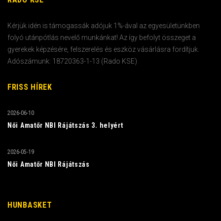
Kérjük idén is támogassák adójuk 1%-ával az egyesületünkben
folyó utánpótlás nevelő munkánkat! Az így befolyt összeget a
gyerekek képzésére, felszerelés és eszköz vásárlásra fordítjuk.
Adószámunk: 18720363-1-13 (Rado KSE)
FRISS HÍREK
2026-06-10
Női Amatőr NBI Rájátszás 3. helyért
2026-05-19
Női Amatőr NBI Rájátszás
HUNBASKET