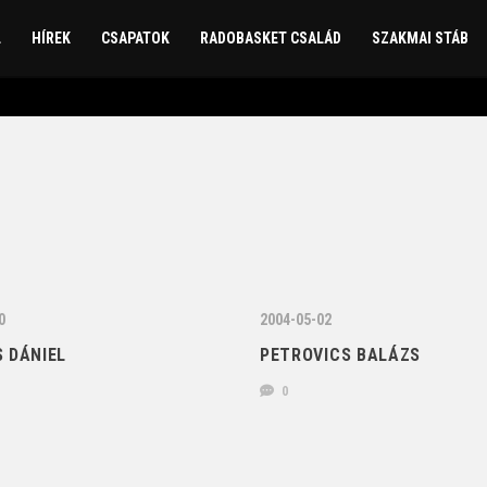
L
HÍREK
CSAPATOK
RADOBASKET CSALÁD
SZAKMAI STÁB
0
2004-05-02
 DÁNIEL
PETROVICS BALÁZS
0