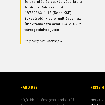
felszerelés és eszköz vásárlásra
fordítjuk. Adószámunk:
18720363-1-13 (Rado KSE)
Egyesületünk az elmúlt évben az
Önök támogatásával 394 218.-Ft
támogatáshoz jutott!
Segítségüket köszönjük!
RADO KSE
FRISS H
Kérjük idén is támogassák adójuk 1%-
2026-06-10