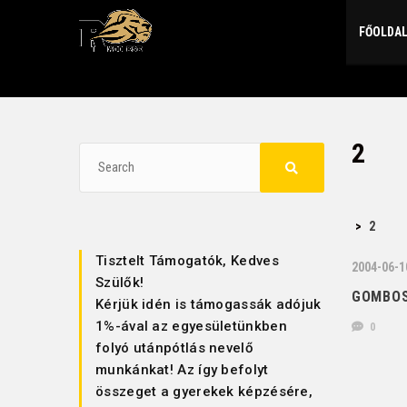
FŐOLDA
2
>
2
Tisztelt Támogatók, Kedves
2004-06-1
Szülők!
GOMBOS
Kérjük idén is támogassák adójuk
1%-ával az egyesületünkben
0
folyó utánpótlás nevelő
munkánkat! Az így befolyt
összeget a gyerekek képzésére,