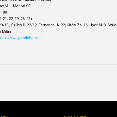
et/A – Monori SE
– 80
0-21, 22-19, 26-26)
29/18,; Szűcs D. 22/12; Fernengel Á. 22; Király Zs. 16; Upor M. 8; Szűcs 
 Milán
sket
#alwaysradobasket