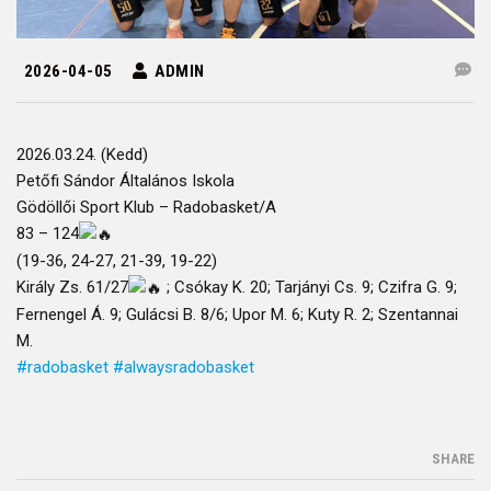
2026-04-05
ADMIN
2026.03.24. (Kedd)
Petőfi Sándor Általános Iskola
Gödöllői Sport Klub – Radobasket/A
83 – 124
(19-36, 24-27, 21-39, 19-22)
Király Zs. 61/27
; Csókay K. 20; Tarjányi Cs. 9; Czifra G. 9;
Fernengel Á. 9; Gulácsi B. 8/6; Upor M. 6; Kuty R. 2; Szentannai
M.
#radobasket
#alwaysradobasket
SHARE