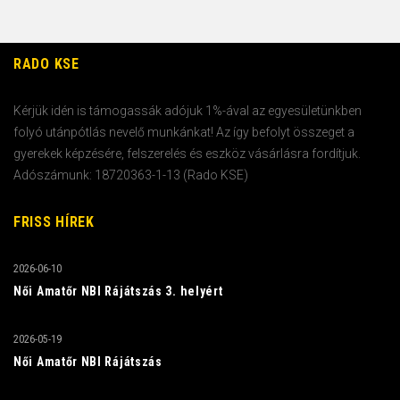
RADO KSE
Kérjük idén is támogassák adójuk 1%-ával az egyesületünkben
folyó utánpótlás nevelő munkánkat! Az így befolyt összeget a
gyerekek képzésére, felszerelés és eszköz vásárlásra fordítjuk.
Adószámunk: 18720363-1-13 (Rado KSE)
FRISS HÍREK
2026-06-10
Női Amatőr NBI Rájátszás 3. helyért
2026-05-19
Női Amatőr NBI Rájátszás