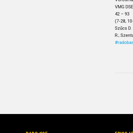
VMG DSE
42 – 93
(7-28, 10
Szűcs D. 
R.; Szent
#radoba