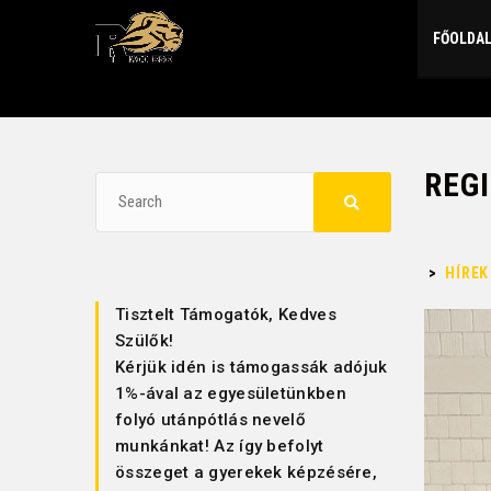
FŐOLDA
REGI
>
HÍREK
Tisztelt Támogatók, Kedves
Szülők!
Kérjük idén is támogassák adójuk
1%-ával az egyesületünkben
folyó utánpótlás nevelő
munkánkat! Az így befolyt
összeget a gyerekek képzésére,