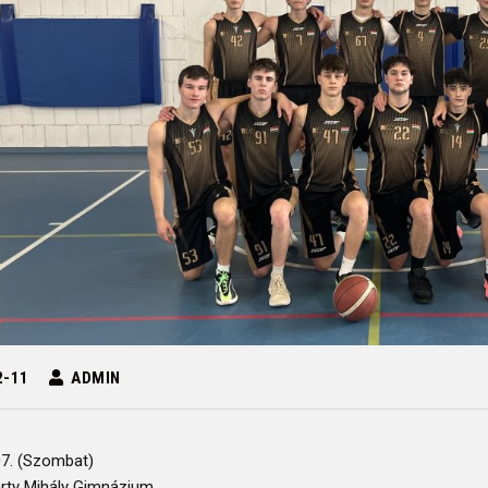
2-11
ADMIN
07. (Szombat)
ty Mihály Gimnázium