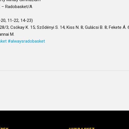
 – Radobasket/A
-20, 11-22, 14-23)
28/3; Csókay K. 15; Sződényi S. 14; Kiss N. 8; Gulácsi B. 8; Fekete Á. 6;
annai M.
sket
#alwaysradobasket