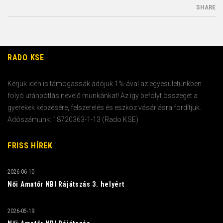
SHARE
RADO KSE
Kérjük idén is támogassák adójuk 1%-ával az egyesületünkben
folyó utánpótlás nevelő munkánkat! Az így befolyt összeget a
gyerekek képzésére, felszerelés és eszköz vásárlásra fordítjuk.
Adószámunk: 18720363-1-13 (Rado KSE)
FRISS HÍREK
2026-06-10
Női Amatőr NBI Rájátszás 3. helyért
2026-05-19